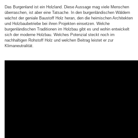
Das Burgenland ist ein Holzland. Diese Aussage mag viele Menschen
überraschen, ist aber eine Tatsache. In den burgenländischen Wäldern
wächst der geniale Baustoff Holz heran, den die heimischen Architekten
und Holzbaubetriebe bei ihren Projekten einsetzen. Welche
burgenländischen Traditionen im Holzbau gibt es und wohin entwickelt
sich der moderne Holzbau. Welches Potenzial steckt noch im
nachhaltigen Rohstoff Holz und welchen Beitrag leistet er zur
Klimaneutralität.