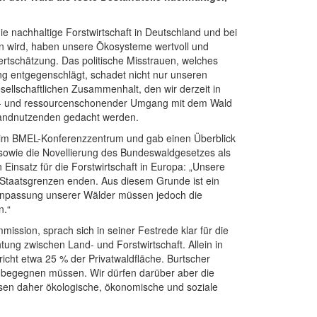
e nachhaltige Forstwirtschaft in Deutschland und bei
en wird, haben unsere Ökosysteme wertvoll und
ertschätzung. Das politische Misstrauen, welches
g entgegenschlägt, schadet nicht nur unseren
ellschaftlichen Zusammenhalt, den wir derzeit in
lt- und ressourcenschonender Umgang mit dem Wald
 Landnutzenden gedacht werden.
e im BMEL-Konferenzzentrum und gab einen Überblick
 sowie die Novellierung des Bundeswaldgesetzes als
insatz für die Forstwirtschaft in Europa: „Unsere
Staatsgrenzen enden. Aus diesem Grunde ist ein
Anpassung unserer Wälder müssen jedoch die
n.“
ission, sprach sich in seiner Festrede klar für die
tung zwischen Land- und Forstwirtschaft. Allein in
pricht etwa 25 % der Privatwaldfläche. Burtscher
nd begegnen müssen. Wir dürfen darüber aber die
ssen daher ökologische, ökonomische und soziale