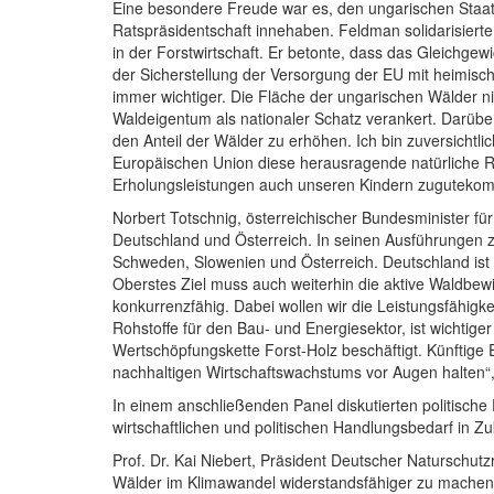
Eine besondere Freude war es, den ungarischen Staats
Ratspräsidentschaft innehaben. Feldman solidarisiert
in der Forstwirtschaft. Er betonte, dass das Gleichge
der Sicherstellung der Versorgung der EU mit heimisch
immer wichtiger. Die Fläche der ungarischen Wälder ni
Waldeigentum als nationaler Schatz verankert. Darübe
den Anteil der Wälder zu erhöhen. Ich bin zuversich
Europäischen Union diese herausragende natürliche Re
Erholungsleistungen auch unseren Kindern zugutekom
Norbert Totschnig, österreichischer Bundesminister fü
Deutschland und Österreich. In seinen Ausführungen z
Schweden, Slowenien und Österreich. Deutschland ist b
Oberstes Ziel muss auch weiterhin die aktive Waldbewirt
konkurrenzfähig. Dabei wollen wir die Leistungsfähigkei
Rohstoffe für den Bau- und Energiesektor, ist wichtige
Wertschöpfungskette Forst-Holz beschäftigt. Künftige 
nachhaltigen Wirtschaftswachstums vor Augen halten“,
In einem anschließenden Panel diskutierten politisch
wirtschaftlichen und politischen Handlungsbedarf in Zu
Prof. Dr. Kai Niebert, Präsident Deutscher Naturschu
Wälder im Klimawandel widerstandsfähiger zu machen