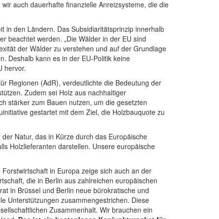
wir auch dauerhafte finanzielle Anreizsysteme, die die
in den Ländern. Das Subsidiaritätsprinzip innerhalb
er beachtet werden. „Die Wälder in der EU sind
lexität der Wälder zu verstehen und auf der Grundlage
en. Deshalb kann es in der EU-Politik keine
U hervor.
ür Regionen (AdR), verdeutlichte die Bedeutung der
rstützen. Zudem sei Holz aus nachhaltiger
och stärker zum Bauen nutzen, um die gesetzten
nitiative gestartet mit dem Ziel, die Holzbauquote zu
g der Natur, das in Kürze durch das Europäische
ls Holzlieferanten darstellen. Unsere europäische
orstwirtschaft in Europa zeige sich auch an der
schaft, die in Berlin aus zahlreichen europäischen
 in Brüssel und Berlin neue bürokratische und
ielle Unterstützungen zusammengestrichen. Diese
esellschaftlichen Zusammenhalt. Wir brauchen ein