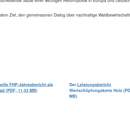
scheidende Säule einer wichtigen Reformpolitik in Europa und Deutsc
 dem Ziel, den gemeinsamen Dialog über nachhaltige Waldbewirtschaft
uelle FHP-Jahresbericht als
Der
Leistungsbericht
d (PDF; 11,33 MB)
Wertschöpfungskette Holz (PD
MB)