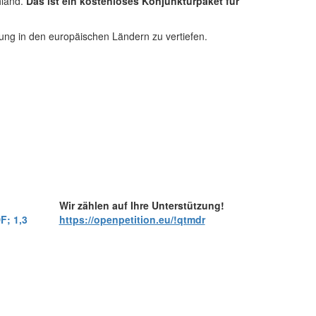
hland.
Das ist ein kostenloses Konjunkturpaket für
ung in den europäischen Ländern zu vertiefen.
Wir zählen auf Ihre Unterstützung!
F; 1,3
https://openpetition.eu/!qtmdr