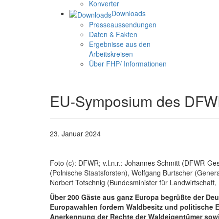
Konverter
Downloads
Presseaussendungen
Daten & Fakten
Ergebnisse aus den
Arbeitskreisen
Über FHP/ Informationen
EU-Symposium des DFWR
23. Januar 2024
Foto (c): DFWR; v.l.n.r.: Johannes Schmitt (DFWR-Ge
(Polnische Staatsforsten), Wolfgang Burtscher (Genera
Norbert Totschnig (Bundesminister für Landwirtschaft
Über 200 Gäste aus ganz Europa begrüßte der Deut
Europawahlen fordern Waldbesitz und politische 
Anerkennung der Rechte der Waldeigentümer sowie