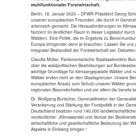
multifunktionaler Forstwirtschaft.
Berlin, 18. Januar 2023 – DFWR-Präsident Georg Schirm
unseren europäischen Freunden, die durch in Generati
artenreich gemacht. Die Herausforderungen im Klimawan
Nutzern im ländlichen Raum in dieser Legislatur dur
Wäldern. Eine Politik, die im Ergebnis zu Bevormundu
Europa dringender denn je brauchen. Lassen Sie uns
integraler Bestandteil der Forstwirtschaft sei. Deba
Claudia Müller, Parlamentarische Staatssekretärin B
über die waldpolitischen Bestrebungen auf Bundeseben
wichtige Grundlage für klimaangepasste Wälder und na
Wälder enden nicht an den Staatsgrenzen. Unsere Bem
europäischer Ansatz zum Schutz unserer Wälder grun
regionalen Besonderheiten und vor allem die bereits
Dr. Wolfgang Burtscher, Generaldirektor der Generaldi
Verankerung und Stärkung der Forstpolitik in der Gener
Deutschland besitzen rund 140.000 landwirtschaftliche 
verdeutlichte: „Klimawandel und Verlust der Biodivers
wirtschaftliche und gesellschaftliche Bedeutung der 
Aspekte in Einklang bringen.“