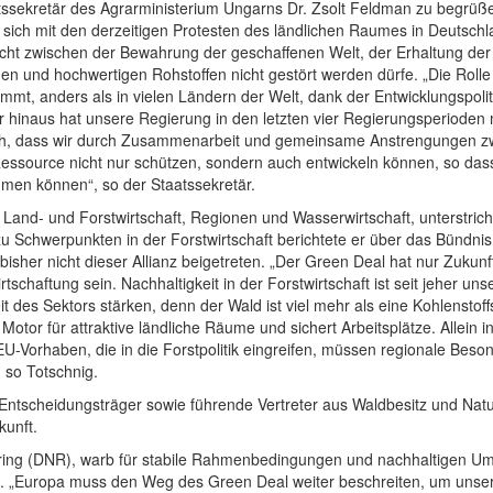
sekretär des Agrarministerium Ungarns Dr. Zsolt Feldman zu begrüßen
e sich mit den derzeitigen Protesten des ländlichen Raumes in Deutsc
wicht zwischen der Bewahrung der geschaffenen Welt, der Erhaltung de
en und hochwertigen Rohstoffen nicht gestört werden dürfe. „Die Rolle
mmt, anders als in vielen Ländern der Welt, dank der Entwicklungspolit
r hinaus hat unsere Regierung in den letzten vier Regierungsperioden
tlich, dass wir durch Zusammenarbeit und gemeinsame Anstrengungen 
ssource nicht nur schützen, sondern auch entwickeln können, so dass 
men können“, so der Staatssekretär.
r Land- und Forstwirtschaft, Regionen und Wasserwirtschaft, unterstr
u Schwerpunkten in der Forstwirtschaft berichtete er über das Bündnis
isher nicht dieser Allianz beigetreten. „Der Green Deal hat nur Zukunf
schaftung sein. Nachhaltigkeit in der Forstwirtschaft ist seit jeher un
t des Sektors stärken, denn der Wald ist viel mehr als eine Kohlenstoffs
r Motor für attraktive ländliche Räume und sichert Arbeitsplätze. Allei
EU-Vorhaben, die in die Forstpolitik eingreifen, müssen regionale Beso
 so Totschnig.
e Entscheidungsträger sowie führende Vertreter aus Waldbesitz und Na
kunft.
tzring (DNR), warb für stabile Rahmenbedingungen und nachhaltigen U
. „Europa muss den Weg des Green Deal weiter beschreiten, um unse