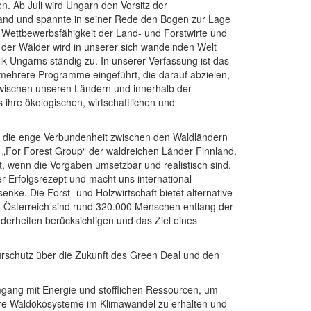
. Ab Juli wird Ungarn den Vorsitz der
hland und spannte in seiner Rede den Bogen zur Lage
r Wettbewerbsfähigkeit der Land- und Forstwirte und
 der Wälder wird in unserer sich wandelnden Welt
ik Ungarns ständig zu. In unserer Verfassung ist das
 mehrere Programme eingeführt, die darauf abzielen,
zwischen unseren Ländern und innerhalb der
ihre ökologischen, wirtschaftlichen und
ich die enge Verbundenheit zwischen den Waldländern
 „For Forest Group“ der waldreichen Länder Finnland,
t, wenn die Vorgaben umsetzbar und realistisch sind.
ser Erfolgsrezept und macht uns international
enke. Die Forst- und Holzwirtschaft bietet alternative
n in Österreich sind rund 320.000 Menschen entlang der
nderheiten berücksichtigen und das Ziel eines
turschutz über die Zukunft des Green Deal und den
mgang mit Energie und stofflichen Ressourcen, um
re Waldökosysteme im Klimawandel zu erhalten und