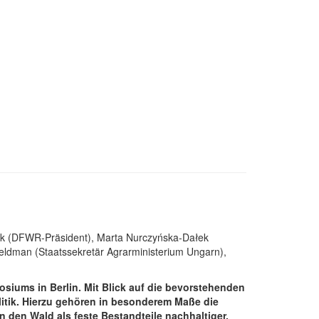
eck (DFWR-Präsident), Marta Nurczyńska-Dałek
 Feldman (Staatssekretär Agrarministerium Ungarn),
siums in Berlin. Mit Blick auf die bevorstehenden
itik. Hierzu gehören in besonderem Maße die
den Wald als feste Bestandteile nachhaltiger,