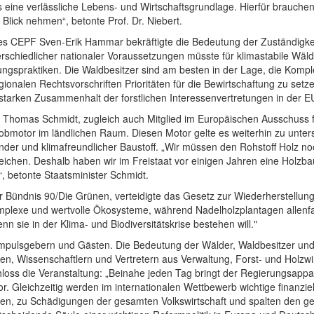
 eine verlässliche Lebens- und Wirtschaftsgrundlage. Hierfür brauchen 
lick nehmen“, betonte Prof. Dr. Niebert.
 CEPF Sven-Erik Hammar bekräftigte die Bedeutung der Zuständigkeit 
schiedlicher nationaler Voraussetzungen müsste für klimastabile Wäld
tungspraktiken. Die Waldbesitzer sind am besten in der Lage, die Komp
gionalen Rechtsvorschriften Prioritäten für die Bewirtschaftung zu setz
starken Zusammenhalt der forstlichen Interessenvertretungen in der E
g Thomas Schmidt, zugleich auch Mitglied im Europäischen Ausschuss f
d Jobmotor im ländlichen Raum. Diesen Motor gelte es weiterhin zu unte
ender und klimafreundlicher Baustoff. „Wir müssen den Rohstoff Holz n
ichen. Deshalb haben wir im Freistaat vor einigen Jahren eine Holzbaui
, betonte Staatsminister Schmidt.
r Bündnis 90/Die Grünen, verteidigte das Gesetz zur Wiederherstellun
mplexe und wertvolle Ökosysteme, während Nadelholzplantagen allenfal
n sie in der Klima- und Biodiversitätskrise bestehen will."
pulsgebern und Gästen. Die Bedeutung der Wälder, Waldbesitzer und F
, Wissenschaftlern und Vertretern aus Verwaltung, Forst- und Holzwirt
die Veranstaltung: „Beinahe jeden Tag bringt der Regierungsapparat
or. Gleichzeitig werden im internationalen Wettbewerb wichtige finanz
zen, zu Schädigungen der gesamten Volkswirtschaft und spalten den g