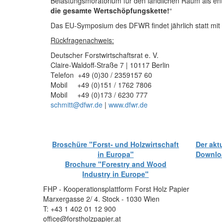
Belastungsmoratorium für den ländlichen Raum als ent
die gesamte Wertschöpfungskette!
“
Das EU-Symposium des DFWR findet jährlich statt mit
Rückfragenachweis:
Deutscher Forstwirtschaftsrat e. V.
Claire-Waldoff-Straße 7 | 10117 Berlin
Telefon +49 (0)30 / 2359157 60
Mobil +49 (0)151 / 1762 7806
Mobil +49 (0)173 / 6230 777
schmitt@dfwr.de
|
www.dfwr.de
Broschüre "Forst- und Holzwirtschaft
Der akt
in Europa"
Downloa
Brochure "Forestry and Wood
Industry in Europe"
FHP - Kooperationsplattform Forst Holz Papier
Marxergasse 2/ 4. Stock - 1030 Wien
T: +43 1 402 01 12 900
office@forstholzpapier.at