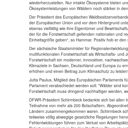
wiederherzustellen. Nur intakte Ökosysteme bieten uns
Ökosystemleistungen von Wäldern noch stärker in den B
Der Präsident des Europäischen Waldbesitzerverbandes
der Europäischen Union und vor dem Hintergrund unter
ebenso vielfältig wie ihre Eigentümer und Bewirtschaf
der für die Forstwirtschaft geltenden nationalen und re
Einheitsgröße geben“, so Hammar. Positiv hob er den 
Der sächsische Staatsminister für Regionalentwicklun
multifunktionalen Forstwirtschaft als Wirtschafts- un
Forstwirtschaft ein moderner, innovativer, nachwachs
Klimaziele in Sachsen, Deutschland und Europa zu erre
erhöhen und einen Beitrag zum Klimaschutz zu leisten“
Jutta Paulus, Mitglied des Europäischen Parlaments fü
Parlament verabschiedet werden soll: "Wälder sind ko
Forstwirtschaft muss dringend nachhaltiger werden, wen
DFWR-Präsident Schirmbeck bedankte sich bei allen Im
Teilnahme von mehr als 200 Botschaftern, Abgeordneten
Ländern zusammengekommen waren. Schirmbeck schloss 
teilweise völlig abwegige gesetzliche Regelungen herv
Fehlentwicklungen führen zum Verlust von Arbeitsplät