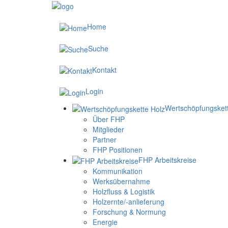
Home
Suche
Kontakt
Login
Wertschöpfungsket
Über FHP
Mitglieder
Partner
FHP Positionen
FHP Arbeitskreise
Kommunikation
Werksübernahme
Holzfluss & Logistik
Holzernte/-anlieferung
Forschung & Normung
Energie