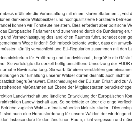
beck eröffnete die Veranstaltung mit einem klaren Statement: „Erst di
onen denkende Waldbesitzer und hochqualifizierte Forstleute betrieb
del können wir Forstleute meistern. Dies erfordert aber politische W
ch das Europäische Parlament und zunehmend durch die Bundesregierun
ng und Vernachlässigung des ländlichen Raumes führt, schadet dem ges
 gemeinsam Wege finden!“ Schirmbeck betonte weiter, dass ein umwe
tten müssten künftig versachlicht und EU-Regularien zusammen mit den
undesministerium für Ernährung und Landwirtschaft, begrüßte die Gäst
e. Sie verteidigte die derzeit heftig umstrittene Umsetzung der EUDR
turnahe Bewirtschaftung. Sie warb für einen verstärkten gemeinsamen E
ühungen zur Erhaltung unserer Wälder dürfen deshalb auch nicht an 
dsätzlich begrüßenswert. Entscheidungen der EU zum Erhalt und zur 
 bestehenden Maßnahmen auf Ebene der Mitgliedstaaten berücksichtige
rektion Landwirtschaft und ländliche Entwicklung der Europäischen Komm
aldirektion Landwirtschaft aus. So berichtete er über die enge Verflech
Betriebe zugleich Wald – oftmals bäuerlich kleinstrukturiert. Dies ents
ität sind auch eine Herausforderung für unsere Wälder, der wir dringe
Wälder, insbesondere für den ländlichen Raum, nicht vergessen und mü