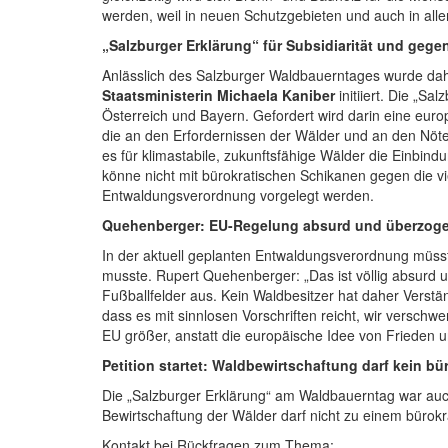
werden, weil in neuen Schutzgebieten und auch in all
„Salzburger Erklärung“ für Subsidiarität und geg
Anlässlich des Salzburger Waldbauerntages wurde dah
Staatsministerin Michaela Kaniber
initiiert. Die „S
Österreich und Bayern. Gefordert wird darin eine europ
die an den Erfordernissen der Wälder und an den Nöte
es für klimastabile, zukunftsfähige Wälder die Einbi
könne nicht mit bürokratischen Schikanen gegen die v
Entwaldungsverordnung vorgelegt werden.
Quehenberger: EU-Regelung absurd und überzog
In der aktuell geplanten Entwaldungsverordnung müsst
musste. Rupert Quehenberger: „Das ist völlig absurd u
Fußballfelder aus. Kein Waldbesitzer hat daher Verstä
dass es mit sinnlosen Vorschriften reicht, wir versch
EU größer, anstatt die europäische Idee von Frieden u
Petition startet: Waldbewirtschaftung darf kein b
Die „Salzburger Erklärung“ am Waldbauerntag war auch
Bewirtschaftung der Wälder darf nicht zu einem büro
Kontakt bei Rückfragen zum Thema: