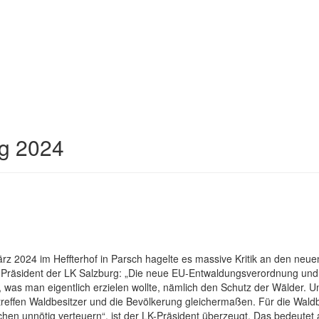
g 2024
rz 2024 im Heffterhof in Parsch hagelte es massive Kritik an den n
Präsident der LK Salzburg: „Die neue EU-Entwaldungsverordnung und d
as man eigentlich erzielen wollte, nämlich den Schutz der Wälder. Und 
treffen Waldbesitzer und die Bevölkerung gleichermaßen. Für die Waldb
nschen unnötig verteuern“, ist der LK-Präsident überzeugt. Das bedeut