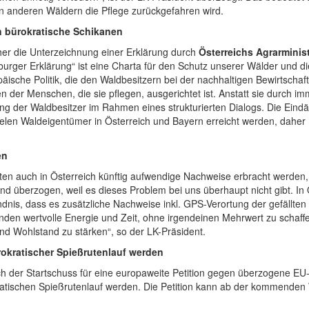
en anderen Wäldern die Pflege zurückgefahren wird.
en bürokratische Schikanen
er die Unterzeichnung einer Erklärung durch
Österreichs Agrarminis
alzburger Erklärung“ ist eine Charta für den Schutz unserer Wälder und
äische Politik, die den Waldbesitzern bei der nachhaltigen Bewirtschaf
n der Menschen, die sie pflegen, ausgerichtet ist. Anstatt sie durch
ndung der Waldbesitzer im Rahmen eines strukturierten Dialogs. Die 
ielen Waldeigentümer in Österreich und Bayern erreicht werden, dahe
en
en auch in Österreich künftig aufwendige Nachweise erbracht werden,
nd überzogen, weil es dieses Problem bei uns überhaupt nicht gibt. In 
ndnis, dass es zusätzliche Nachweise inkl. GPS-Verortung der gefällt
wenden wertvolle Energie und Zeit, ohne irgendeinen Mehrwert zu schaff
nd Wohlstand zu stärken“, so der LK-Präsident.
ürokratischer Spießrutenlauf werden
 der Startschuss für eine europaweite Petition gegen überzogene EU-R
kratischen Spießrutenlauf werden. Die Petition kann ab der kommenden