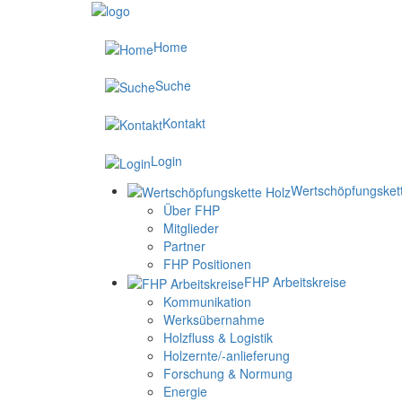
Home
Suche
Kontakt
Login
Wertschöpfungsket
Über FHP
Mitglieder
Partner
FHP Positionen
FHP Arbeitskreise
Kommunikation
Werksübernahme
Holzfluss & Logistik
Holzernte/-anlieferung
Forschung & Normung
Energie