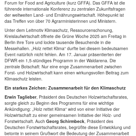
Forum for Food and Agriculture (kurz GFFA). Das GFFA ist die
führende internationale Konferenz zu zentralen Zukunftsfragen
der weltweiten Land- und Ernährungswirtschaft. Höhepunkt ist
das Treffen von über 70 Agrarministerinnen und Ministern.
Unter dem Leitmotiv Klimaschutz, Ressourcenschonung,
Kreislaufwirtschaft öffnete die Grüne Woche 2025 am Freitag in
Berlin ihre Tore und lockte tausende Besuchende in die
Messehallen. „Holz rettet Klima“ durfte bei diesem bedeutsamen
Event natürlich nicht fehlen. Am 17. Januar präsentierten der
DFWR ein 1,5-stündiges Programm in der Waldarena. Die
zentrale Botschaft: Nur eine enge Zusammenarbeit zwischen
Forst- und Holzwirtschaft kann einen wirkungsvollen Beitrag zum
Klimaschutz leisten.
Ein starkes Zeichen: Zusammenarbeit für den Klimaschutz
Erwin Taglieber
, Präsident des Deutschen Holzwirtschaftsrates,
sorgte gleich zu Beginn des Programms für eine wichtige
Ankündigung: „Holz rettet Klima“ wird von einer Initiative der
Holzwirtschaft zu einer gemeinsamen Initiative der Holz- und
Forstwirtschaft. Auch
Georg Schirmbeck
, Präsident des
Deutschen Forstwirtschaftsrates, begrüßte diese Entwicklung und
betonte in seinem Grußwort die Bedeutung der Zusammenarbeit