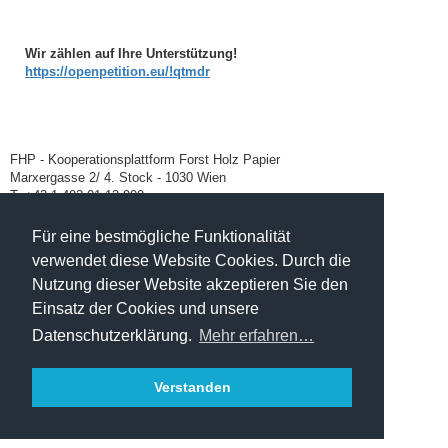
Wir zählen auf Ihre Unterstützung!
https://openpetition.eu/!qtmdr
FHP - Kooperationsplattform Forst Holz Papier
Marxergasse 2/ 4. Stock - 1030 Wien
T: +43 1 402 01 12 900
office@forstholzpapier.at
Für eine bestmögliche Funktionalität
verwendet diese Website Cookies. Durch die
Nutzung dieser Website akzeptieren Sie den
Einsatz der Cookies und unsere
Impressum / Datenschutz
Datenschutzerklärung.
Mehr erfahren…
Verstanden
Sitemap