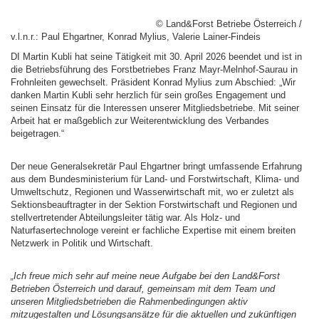
© Land&Forst Betriebe Österreich /
v.l.n.r.: Paul Ehgartner, Konrad Mylius, Valerie Lainer-Findeis
DI Martin Kubli hat seine Tätigkeit mit 30. April 2026 beendet und ist in
die Betriebsführung des Forstbetriebes Franz Mayr-Melnhof-Saurau in
Frohnleiten gewechselt. Präsident Konrad Mylius zum Abschied: „Wir
danken Martin Kubli sehr herzlich für sein großes Engagement und
seinen Einsatz für die Interessen unserer Mitgliedsbetriebe. Mit seiner
Arbeit hat er maßgeblich zur Weiterentwicklung des Verbandes
beigetragen.“
Der neue Generalsekretär Paul Ehgartner bringt umfassende Erfahrung
aus dem Bundesministerium für Land- und Forstwirtschaft, Klima- und
Umweltschutz, Regionen und Wasserwirtschaft mit, wo er zuletzt als
Sektionsbeauftragter in der Sektion Forstwirtschaft und Regionen und
stellvertretender Abteilungsleiter tätig war. Als Holz- und
Naturfasertechnologe vereint er fachliche Expertise mit einem breiten
Netzwerk in Politik und Wirtschaft.
„Ich freue mich sehr auf meine neue Aufgabe bei den Land&Forst
Betrieben Österreich und darauf, gemeinsam mit dem Team und
unseren Mitgliedsbetrieben die Rahmenbedingungen aktiv
mitzugestalten und Lösungsansätze für die aktuellen und zukünftigen