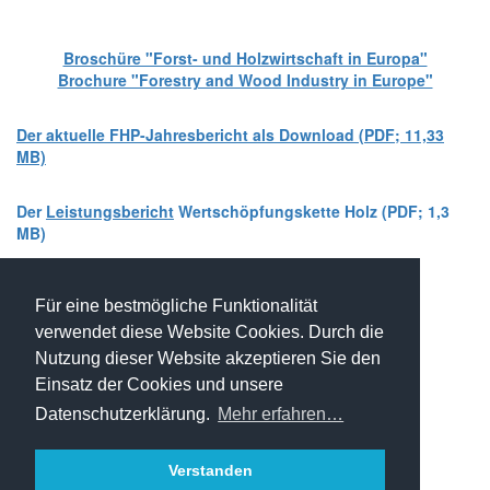
Broschüre "Forst- und Holzwirtschaft in Europa"
Brochure "Forestry and Wood Industry in Europe"
Der aktuelle FHP-Jahresbericht als Download (PDF; 11,33
MB)
Der
Leistungsbericht
Wertschöpfungskette Holz (PDF; 1,3
MB)
Wir zählen auf Ihre Unterstützung!
Für eine bestmögliche Funktionalität
https://openpetition.eu/!qtmdr
verwendet diese Website Cookies. Durch die
FHP - Kooperationsplattform Forst Holz Papier
Nutzung dieser Website akzeptieren Sie den
Marxergasse 2/ 4. Stock - 1030 Wien
T: +43 1 402 01 12 900
Einsatz der Cookies und unsere
office@forstholzpapier.at
Datenschutzerklärung.
Mehr erfahren…
Impressum / Datenschutz
Verstanden