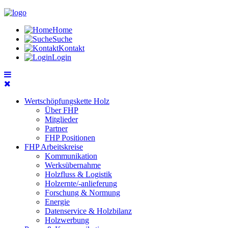
Home
Suche
Kontakt
Login
Wertschöpfungskette Holz
Über FHP
Mitglieder
Partner
FHP Positionen
FHP Arbeitskreise
Kommunikation
Werksübernahme
Holzfluss & Logistik
Holzernte/-anlieferung
Forschung & Normung
Energie
Datenservice & Holzbilanz
Holzwerbung