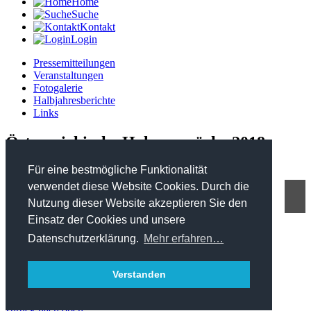
Home
Suche
Kontakt
Login
Pressemitteilungen
Veranstaltungen
Fotogalerie
Halbjahresberichte
Links
Österreichische Holzgespräche 2018
Für eine bestmögliche Funktionalität
verwendet diese Website Cookies. Durch die
Nutzung dieser Website akzeptieren Sie den
FHP - Kooperationsplattform Forst Holz Papier
Einsatz der Cookies und unsere
Marxergasse 2/ 4. Stock - 1030 Wien
T: +43 1 402 01 12 900
Datenschutzerklärung.
Mehr erfahren…
office@forstholzpapier.at
Impressum / Datenschutz
Verstanden
Sitemap
zurück nach oben